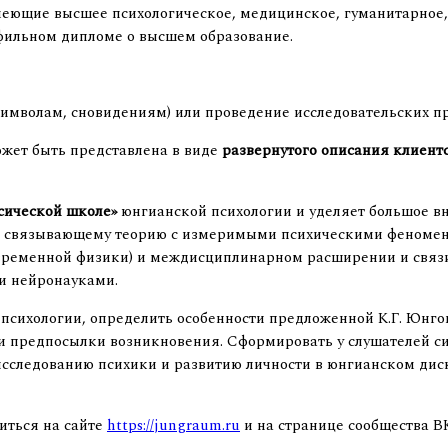
имеющие высшее психологическое, медицинское, гуманитарное,
фильном дипломе о высшем образование.
символам, сновидениям) или проведение исследовательских пр
жет быть представлена в виде
развернутого описания клиентс
сической школе»
юнгианской психологии и уделяет большое 
, связывающему теорию с измеримыми психическими феномена
временной физики) и междисциплинарном расширении и связи
 и нейронауками.
психологии, определить особенности предложенной К.Г. Юнго
и предпосылки возникновения. Сформировать у слушателей си
исследованию психики и развитию личности в юнгианском дис
иться на сайте
https://jungraum.ru
и на странице сообщества 