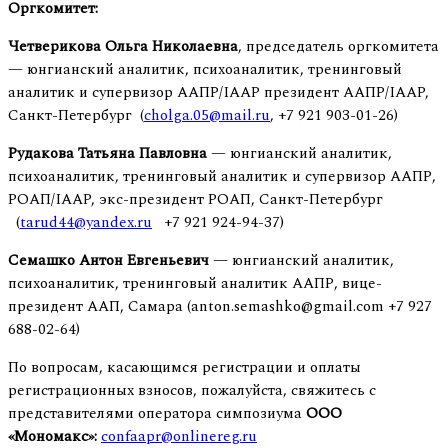
Оргкомитет:
Четверикова Ольга Николаевна
, председатель оргкомитета
— юнгианский аналитик, психоаналитик, тренинговый
аналитик и супервизор ААПР/IAAP президент ААПР/IAAP,
Санкт-Петербург (
cholga.05@mail.ru
, +7 921 903-01-26)
Рудакова Татьяна Павловна
— юнгианский аналитик,
психоаналитик, тренинговый аналитик и супервизор ААПР,
РОАП/IAAP, экс-президент РОАП, Санкт-Петербург
(
tarud44@yandex.ru
+7 921 924-94-37)
Семашко Антон Евгеньевич
— юнгианский аналитик,
психоаналитик, тренинговый аналитик ААПР, вице-
президент ААП, Самара (anton.semashko@gmail.com +7 927
688-02-64)
По вопросам, касающимся регистрации и оплаты
регистрационных взносов, пожалуйста, свяжитесь с
представителями оператора симпозиума
ООО
«Мономакс»:
confaapr@onlinereg.ru