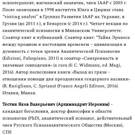
психотерапевт, юнгианский аналитик, член IAAP с 2003 г.
После окончания в 1998 института Юнга в Цюрихе стала
“visiting analyst” в Группах Развития IAAP на Украине, в
Грузии (до 2011 г.), в Беларуси (с 2014 г.). Читает лекции по
аналитической психологии в Миланском Университете.
Соавтор книг и публикаций. Соавтор книг: “Тайна Эраноса
между прошлом и настоящим временем – цивилизация и
духовность с точки зрения Аналитической Психологии
(Edizioni, Falsopiano, 2011) и соавтор «Синхронность и
значимые совпадения» (a cura di C. Widmann, ed. Magi,
2016). Автор послесловия книги «Выход из грязи –
отношения помощи для преодоления гендерного насилия»
(R. Rutigliano, C. Spriano) (Franco Angeli Editore, 2016).
Италия, Милан.
Тестин Яков Валерьевич (Архимнадрит Иероним)
–
кандидат богословия, доктор философии в области
психологии (PhD), аналитический психолог, действительный
член Русского Психоаналитического Общества (Москва),
СПб