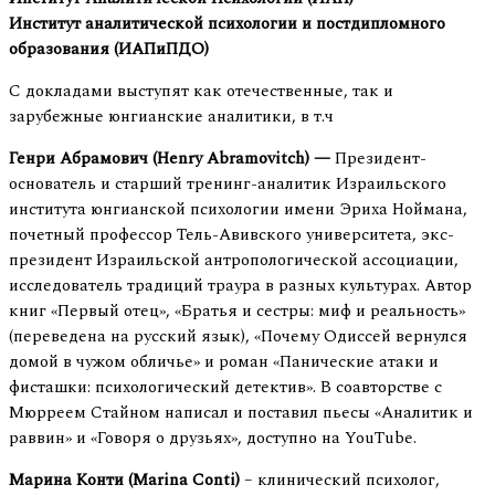
Институт аналитической психологии и постдипломного
образования (ИАПиПДО)
С докладами выступят как отечественные, так и
зарубежные юнгианские аналитики, в т.ч
Генри Абрамович (Henry Abramovitch
) —
Президент-
основатель и старший тренинг-аналитик Израильского
института юнгианской психологии имени Эриха Ноймана,
почетный профессор Тель-Авивского университета, экс-
президент Израильской антропологической ассоциации,
исследователь традиций траура в разных культурах. Автор
книг «Первый отец», «Братья и сестры: миф и реальность»
(переведена на русский язык), «Почему Одиссей вернулся
домой в чужом обличье» и роман «Панические атаки и
фисташки: психологический детектив». В соавторстве с
Мюрреем Стайном написал и поставил пьесы «Аналитик и
раввин» и «Говоря о друзьях», доступно на YouTube.
Марина Конти (Marina Conti)
– клинический психолог,